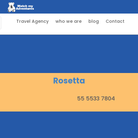
Travel Agency
who we are
blog
Contact
Rosetta
55 5533 7804