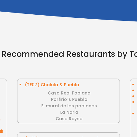
l Recommended Restaurants by T
(TE07) Cholula & Puebla
Casa Real Poblana
Porfirio´s Puebla
El mural de los poblanos
La Noria
Casa Reyna
c
ir