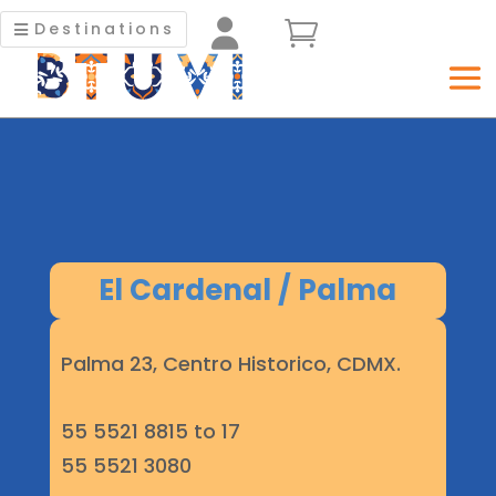


Destinations
El Cardenal / Palma
Palma 23, Centro Historico, CDMX.
55 5521 8815 to 17
55 5521 3080