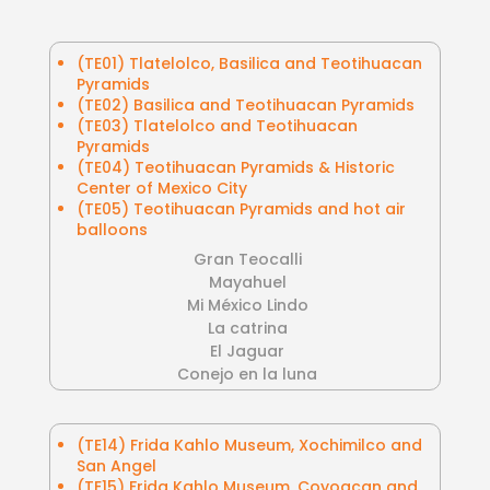
(TE01) Tlatelolco, Basilica and Teotihuacan
Pyramids
(TE02) Basilica and Teotihuacan Pyramids
(TE03) Tlatelolco and Teotihuacan
Pyramids
(TE04) Teotihuacan Pyramids & Historic
Center of Mexico City
(TE05) Teotihuacan Pyramids and hot air
balloons
Gran Teocalli
Mayahuel
Mi México Lindo
La catrina
El Jaguar
Conejo en la luna
(TE14) Frida Kahlo Museum, Xochimilco and
San Angel
(TE15) Frida Kahlo Museum, Coyoacan and