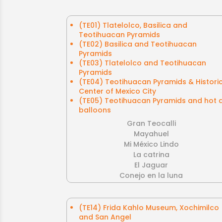
(TE01) Tlatelolco, Basilica and
Teotihuacan Pyramids
(TE02) Basilica and Teotihuacan
Pyramids
(TE03) Tlatelolco and Teotihuacan
Pyramids
(TE04) Teotihuacan Pyramids & Histori
Center of Mexico City
(TE05) Teotihuacan Pyramids and hot a
balloons
Gran Teocalli
Mayahuel
Mi México Lindo
La catrina
El Jaguar
Conejo en la luna
(TE14) Frida Kahlo Museum, Xochimilco
and San Angel