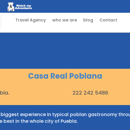
Travel Agency
who we are
blog
Contact
Casa Real Poblana
bla.
222 242 5486
 biggest experience in typical poblan gastronomy throug
he best in the whole city of Puebla.