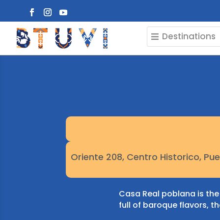
Destinations
Oriente 208, Centro Historico, Pue
Casa Real poblana is the
full of baroque flavors, t