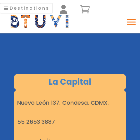


Destinations
La Capital
Nuevo León 137, Condesa, CDMX.
55 2653 3887